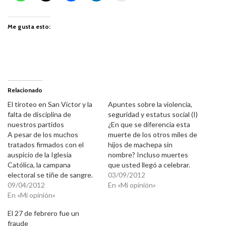
Me gusta esto:
Relacionado
El tiroteo en San Víctor y la
Apuntes sobre la violencia,
falta de disciplina de
seguridad y estatus social (I)
nuestros partidos
¿En que se diferencia esta
A pesar de los muchos
muerte de los otros miles de
tratados firmados con el
hijos de machepa sin
auspicio de la Iglesia
nombre? Incluso muertes
Católica, la campana
que usted llegó a celebrar.
electoral se tiñe de sangre.
Dejemos el drama que
03/09/2012
Era predecible, pues
09/04/2012
twitiando no se arregla un
En «Mi opinión»
tenemos unos partidos que
En «Mi opinión»
pais. Ponga su granito de
apuestan a la ignorancia, en
arena: trabaje, eduque,
El 27 de febrero fue un
contra de la educación.
ayude a quien lo necesita,
fraude
Saben que un pueblo con
contribuya. Por cierto, ya