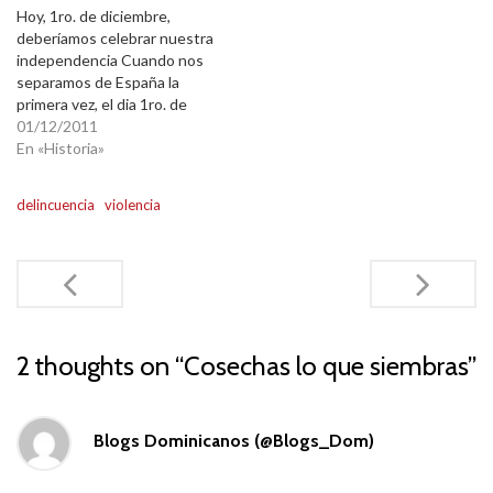
Hoy, 1ro. de diciembre,
educación, un pueblo
hay…
deberíamos celebrar nuestra
civilizado, no se presta a…
independencia Cuando nos
separamos de España la
primera vez, el dia 1ro. de
diciembre de 1821. Después
01/12/2011
de eso tuvimos que sacar a
En «Historia»
los haitianos, a los españoles
otra vez y a los
delincuencia
violencia
yanquis. Debería contar la
primera, ¿no? ¿Porque
contamos la segunda?
Post
¿Porque…
navigation
2 thoughts on “
Cosechas lo que siembras
”
Blogs Dominicanos (@Blogs_Dom)