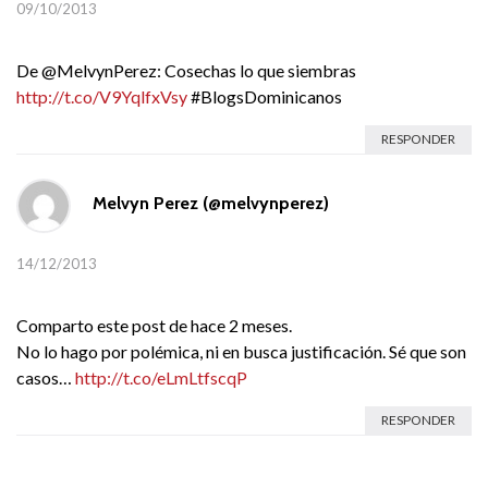
09/10/2013
De @MelvynPerez: Cosechas lo que siembras
http://t.co/V9YqlfxVsy
#BlogsDominicanos
RESPONDER
Melvyn Perez (@melvynperez)
14/12/2013
Comparto este post de hace 2 meses.
No lo hago por polémica, ni en busca justificación. Sé que son
casos…
http://t.co/eLmLtfscqP
RESPONDER